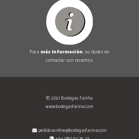
Para
más información
, no dudes en
contactar con nosotros
.
© 2021
Bodegas Fariña
www.bodegasfarina.com
pedidosonline@bodegasfarina.com
+34 980 57 76 73