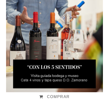
Visita "Con los 5 sentidos"
Desde:
23,00
€
IVA incluido
COMPRAR