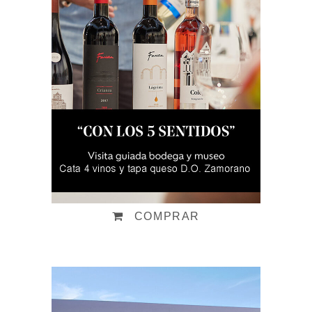
Visita "Con los 5
sentidos"
Desde:
23,00
€
IVA incluido
COMPRAR