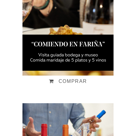
Visita "Comiendo en
Fariña"
Desde:
48,00
€
IVA incluido
COMPRAR