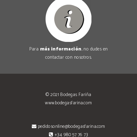
Para
más información
, no dudes en
contactar con nosotros
.
© 2021
Bodegas Fariña
www.bodegasfarina.com
pedidosonline@bodegasfarina.com
+34 980 57 76 73