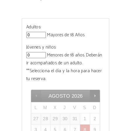
Adultos:
Mayores de 18 Años
Jóvenes y niños:
Menores de 18 años. Deberán
ir acompañados de un adulto.
**Selecciona el día y la hora para hacer
tu reserva.
AGOSTO
2026
L
M
X
J
V
S
D
27
28
29
30
31
1
2
3
4
5
6
7
8
9