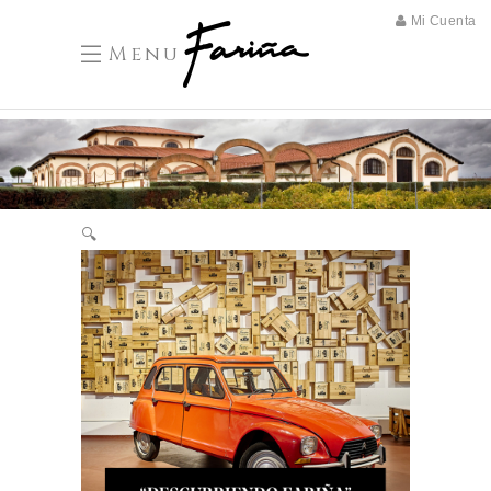
Mi Cuenta
Menu
/
Inicio
🔍
/ Visita "Descubriendo Fariña"
Enoturismo