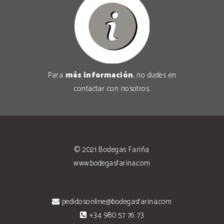
Para
más información
, no dudes en
contactar con nosotros
.
© 2021
Bodegas Fariña
www.bodegasfarina.com
pedidosonline@bodegasfarina.com
+34 980 57 76 73