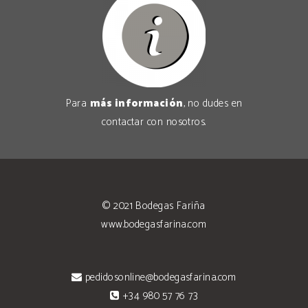
Para
más información
, no dudes en
contactar con nosotros
.
© 2021
Bodegas Fariña
www.bodegasfarina.com
pedidosonline@bodegasfarina.com
+34 980 57 76 73