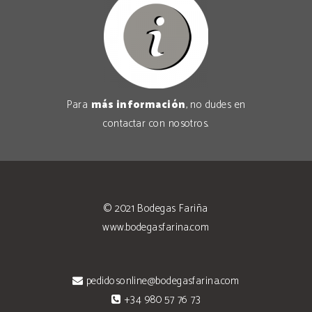
Para
más información
, no dudes en
contactar con nosotros
.
© 2021
Bodegas Fariña
www.bodegasfarina.com
pedidosonline@bodegasfarina.com
+34 980 57 76 73