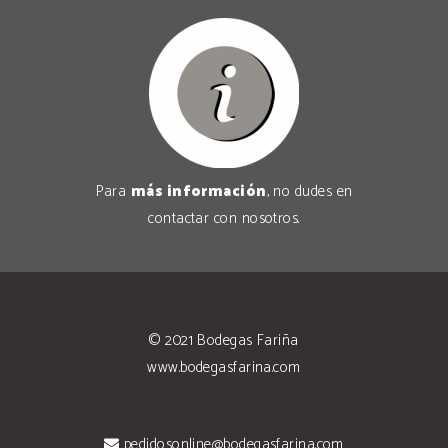
Para
más información
, no dudes en
contactar con nosotros
.
© 2021
Bodegas Fariña
www.bodegasfarina.com
pedidosonline@bodegasfarina.com