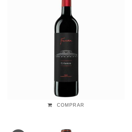
Fariña Crianza 2022
Valorado
en
5.00
14,20
€
de 5
COMPRAR