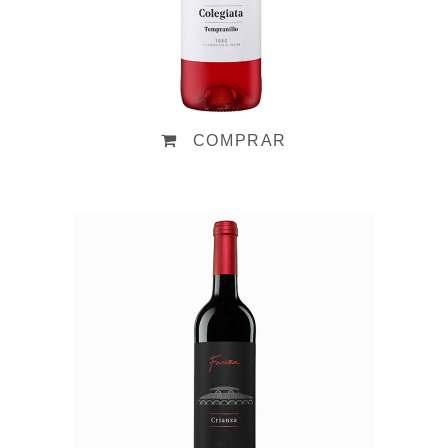
COMPRAR
Fariña Crianza 2022
Valorado
en
5.00
14,20
€
de 5