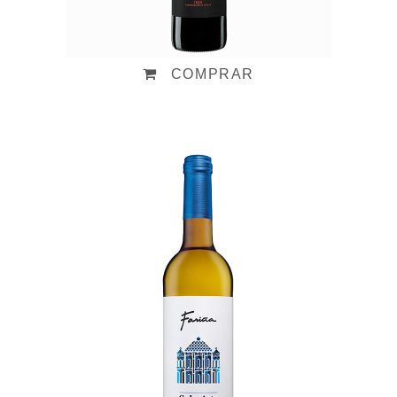
COMPRAR
Colegiata Blanco
Malvasía 2025
Valorado
en
5.00
5,80
€
de 5