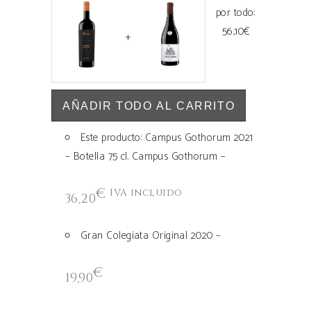
por todo:
56,10
€
+
AÑADIR TODO AL CARRITO
Este producto: Campus Gothorum 2021
– Botella 75 cl. Campus Gothorum
–
€
IVA incluido
36,20
Gran Colegiata Original 2020
–
€
19,90