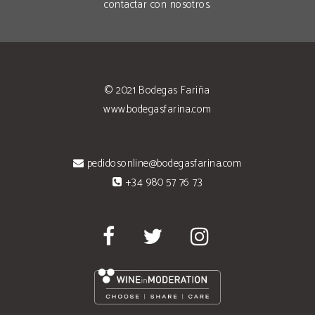
contactar con nosotros
.
© 2021
Bodegas Fariña
www.bodegasfarina.com
pedidosonline@bodegasfarina.com
+34 980 57 76 73