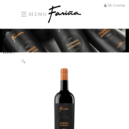
Mi Cuenta
Menu
/
Inicio
🔍
Vinos
/ Campus Gothorum 2021